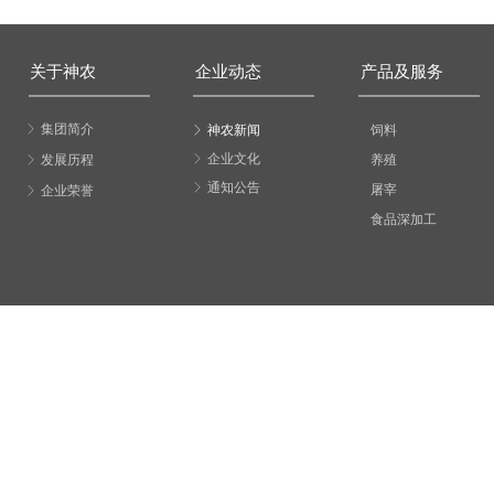
关于神农
企业动态
产品及服务
ꁕ
集团简介
ꁕ
神农新闻
饲料
ꁕ
企业文化
ꁕ
发展历程
养殖
ꁕ
通知公告
屠宰
ꁕ
企业荣誉
食品深加工