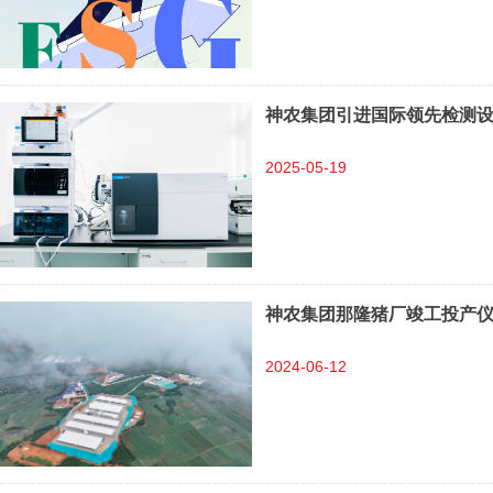
神农集团引进国际领先检测设
2025-05-19
神农集团那隆猪厂竣工投产
2024-06-12