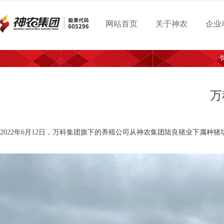
网站首页
关于神农
企业
万
2022年6月12日，万科集团旗下的
养殖公司从神农集团陆良
猪业下属
种
猪