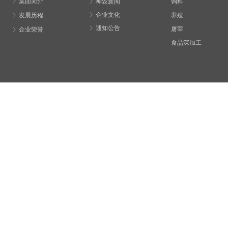
ꁕ
集团简介
ꁕ
神农新闻
饲料
ꁕ
企业文化
ꁕ
发展历程
养殖
ꁕ
通知公告
屠宰
ꁕ
企业荣誉
食品深加工