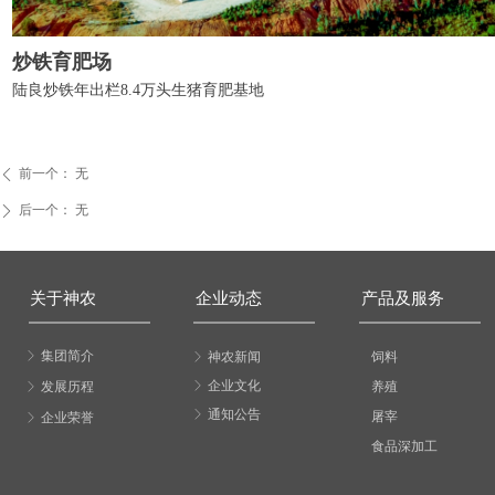
炒铁育肥场
陆良炒铁年出栏8.4万头生猪育肥基地
前一个：
无
ꄴ
后一个：
无
ꄲ
关于神农
企业动态
产品及服务
ꁕ
集团简介
ꁕ
神农新闻
饲料
ꁕ
企业文化
ꁕ
发展历程
养殖
ꁕ
通知公告
屠宰
ꁕ
企业荣誉
食品深加工